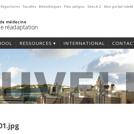
Répertoires
Facultés
Bibliothèques
Plan campus
Sites A-Z
Mon portail UdeM
 de médecine
de réadaptation
HOOL
RESSOURCES
INTERNATIONAL
CONTAC
01.jpg