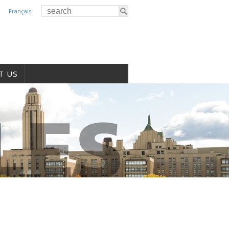
Français
T US