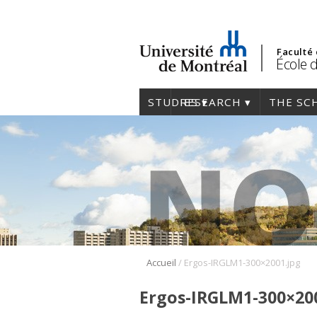
Faculté
École 
STUDIES
RESEARCH
THE SC
/
Accueil
Ergos-IRGLM1-300×2001.jpg
Ergos-IRGLM1-300×20