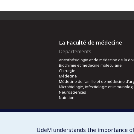
La Faculté de médecine
Départements
Anesthésiologie et de médecine de la do
Biochimie et médecine moléculaire
Chirurgie
Médecine
Médecine de famille et de médecine d’ur
Microbiologie, infectiologie et immunolog
Neurosciences
Nutrition
Écoles
Kinésiologie et des sciences de l’activité
Orthophonie et audiologie
UdeM understands the importance of
Réadaptation