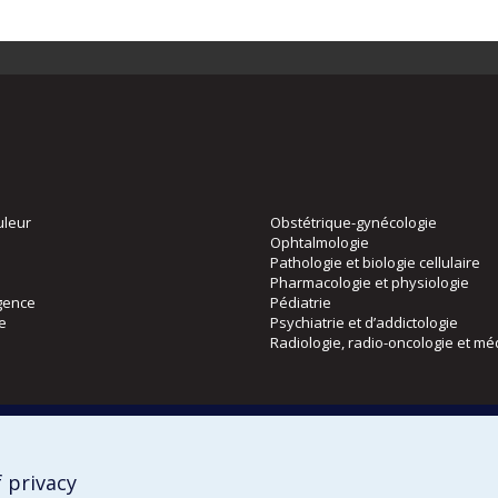
uleur
Obstétrique-gynécologie
Ophtalmologie
Pathologie et biologie cellulaire
Pharmacologie et physiologie
gence
Pédiatrie
ie
Psychiatrie et d’addictologie
Radiologie, radio-oncologie et mé
Directions
 physique
DPC
CPASS
 privacy
Éthique clinique