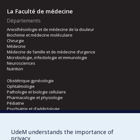
La Faculté de médecine
Départements
Anesthésiologie et de médecine de la douleur
Biochimie et médecine moléculaire
Chirurgie
Médecine
Médecine de famille et de médecine d’urgence
Microbiologie, infectiologie et immunologie
Neurosciences
Nutrition
Obstétrique-gynécologie
Ophtalmologie
Pathologie et biologie cellulaire
Pharmacologie et physiologie
Pédiatrie
Psychiatrie et d’addictologie
Radiologie, radio-oncologie et médecine nucléaire
UdeM understands the importance of
Écoles
privacy