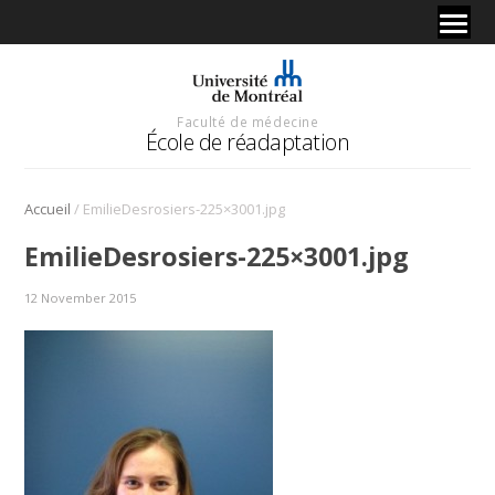
Faculté de médecine
École de réadaptation
/
Accueil
EmilieDesrosiers-225×3001.jpg
EmilieDesrosiers-225×3001.jpg
12 November 2015