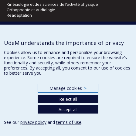
Kinésiologie et des sciences de l’activité physique
Orthophonie et audiologie
Réadaptation
Directions
DPC
UdeM understands the importance of privacy
CPASS
Éthique clinique
Cookies allow us to enhance and personalize your browsing
experience. Some cookies are required to ensure the website’s
functionality and security, while others remember your
preferences. By accepting all, you consent to our use of cookies
to better serve you.
Manage cookies
>
Confidentialité
Conditions d’utilisation
Cookie Settings
Reject all
Accept all
See our
privacy policy
and
terms of use
.