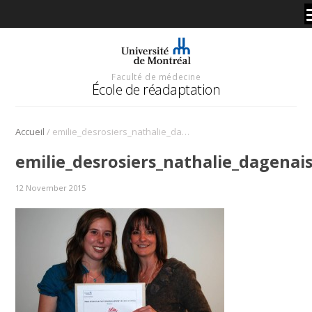
Faculté de médecine
École de réadaptation
/
Accueil
emilie_desrosiers_nathalie_dagenais.jpg
emilie_desrosiers_nathalie_dagenais
12 November 2015