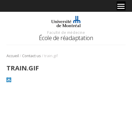
Faculté de médecine
École de réadaptation
/
/
Accueil
Contact us
train.gif
TRAIN.GIF