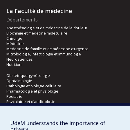
La Faculté de médecine
Départements
Anesthésiologie et de médecine de la douleur
Biochimie et médecine moléculaire
Chirurgie
Médecine
Médecine de famille et de médecine d’urgence
Microbiologie, infectiologie et immunologie
Neurosciences
Nutrition
Obstétrique-gynécologie
Ophtalmologie
Pathologie et biologie cellulaire
Pharmacologie et physiologie
Pédiatrie
Psychiatrie et d’addictologie
Radiologie, radio-oncologie et médecine nucléaire
UdeM understands the importance of
Écoles
privacy