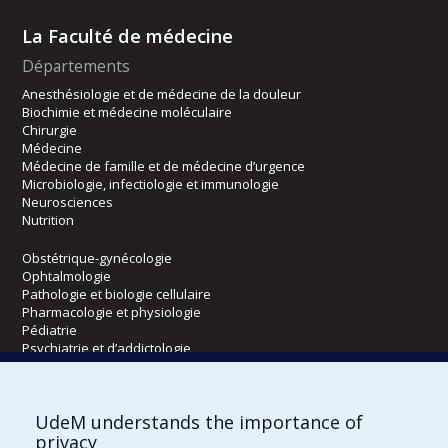
La Faculté de médecine
Départements
Anesthésiologie et de médecine de la douleur
Biochimie et médecine moléculaire
Chirurgie
Médecine
Médecine de famille et de médecine d’urgence
Microbiologie, infectiologie et immunologie
Neurosciences
Nutrition
Obstétrique-gynécologie
Ophtalmologie
Pathologie et biologie cellulaire
Pharmacologie et physiologie
Pédiatrie
Psychiatrie et d’addictologie
Radiologie, radio-oncologie et médecine nucléaire
UdeM understands the importance of
Écoles
privacy