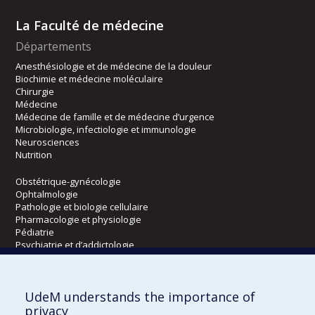
La Faculté de médecine
Départements
Anesthésiologie et de médecine de la douleur
Biochimie et médecine moléculaire
Chirurgie
Médecine
Médecine de famille et de médecine d’urgence
Microbiologie, infectiologie et immunologie
Neurosciences
Nutrition
Obstétrique-gynécologie
Ophtalmologie
Pathologie et biologie cellulaire
Pharmacologie et physiologie
Pédiatrie
Psychiatrie et d’addictologie
Radiologie, radio-oncologie et médecine nucléaire
UdeM understands the importance of
Écoles
privacy