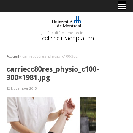
Faculté de médecine
École de réadaptation
/
Accueil
carriecc80res_physio_c100-300×1981.jpg
carriecc80res_physio_c100-
300×1981.jpg
12 November 2015