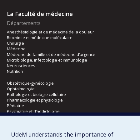
La Faculté de médecine
Départements
Anesthésiologie et de médecine de la douleur
Biochimie et médecine moléculaire
Chirurgie
Médecine
Médecine de famille et de médecine d’urgence
Microbiologie, infectiologie et immunologie
Neurosciences
Nutrition
Obstétrique-gynécologie
Ophtalmologie
Pathologie et biologie cellulaire
Pharmacologie et physiologie
Pédiatrie
Psychiatrie et d’addictologie
Radiologie, radio-oncologie et médecine nucléaire
UdeM understands the importance of
Écoles