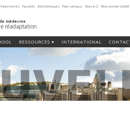
Répertoires
Facultés
Bibliothèques
Plan campus
Sites A-Z
Mon portail UdeM
 de médecine
de réadaptation
HOOL
RESSOURCES
INTERNATIONAL
CONTAC