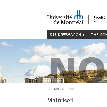
Faculté
École 
STUDIES
RESEARCH
THE SC
/
Accueil
Maîtrise1
Maîtrise1