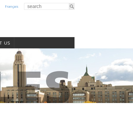
Français
T US