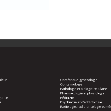
uleur
Obstétrique-gynécologie
Ophtalmologie
Pathologie et biologie cellulaire
Pharmacologie et physiologie
gence
Pédiatrie
ie
Psychiatrie et d’addictologie
Radiologie, radio-oncologie et mé