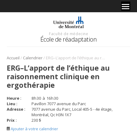
Faculté de médecine
École de réadaptation
/
/
Accueil
Calendrier
ERG–L’apport de l’éthique au raisonnement clinique en ergothérapie
ERG–L’apport de l’éthique au
raisonnement clinique en
ergothérapie
Heure :
8
h
30
à
16
h
30
Lieu :
Pavillon 7077 avenue du Parc
Adresse :
7077 avenue du Parc, Local 405-5 - 4e étage,
Montréal, Qc H3N 1X7
Prix :
230 $
Ajouter à votre calendrier