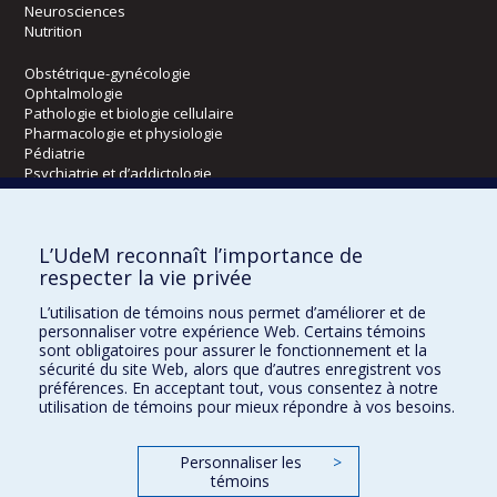
Neurosciences
Nutrition
Obstétrique-gynécologie
Ophtalmologie
Pathologie et biologie cellulaire
Pharmacologie et physiologie
Pédiatrie
Psychiatrie et d’addictologie
Radiologie, radio-oncologie et médecine nucléaire
L’UdeM reconnaît l’importance de
Écoles
respecter la vie privée
Kinésiologie et des sciences de l’activité physique
L’utilisation de témoins nous permet d’améliorer et de
Orthophonie et audiologie
personnaliser votre expérience Web. Certains témoins
Réadaptation
sont obligatoires pour assurer le fonctionnement et la
sécurité du site Web, alors que d’autres enregistrent vos
préférences. En acceptant tout, vous consentez à notre
Directions
utilisation de témoins pour mieux répondre à vos besoins.
DPC
CPASS
Personnaliser les
>
Éthique clinique
témoins