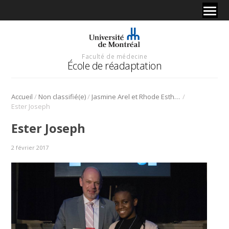
Faculté de médecine
École de réadaptation
/
/
/
Accueil
Non classifié(e)
Jasmine Arel et Rhode Esther Joseph des programmes de physiothérapie et d’ergothérapie se distinguent au 50ième congrès COPSE
Ester Joseph
Ester Joseph
2 février 2017