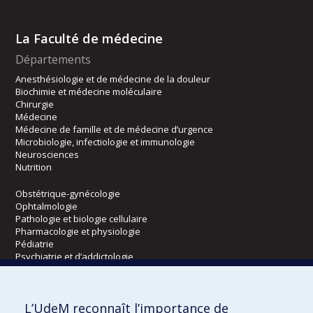
La Faculté de médecine
Départements
Anesthésiologie et de médecine de la douleur
Biochimie et médecine moléculaire
Chirurgie
Médecine
Médecine de famille et de médecine d’urgence
Microbiologie, infectiologie et immunologie
Neurosciences
Nutrition
Obstétrique-gynécologie
Ophtalmologie
Pathologie et biologie cellulaire
Pharmacologie et physiologie
Pédiatrie
Psychiatrie et d’addictologie
Radiologie, radio-oncologie et médecine nucléaire
L’UdeM reconnaît l’importance de